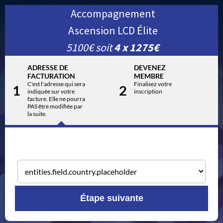
Accompagnement
Ascension LCD Élite
5100€ soit
4 x 1275€
ADRESSE DE
DEVENEZ
FACTURATION
MEMBRE
C'est l'adresse qui sera
Finalisez votre
1
2
indiquée sur votre
inscription
facture. Elle ne pourra
PAS être modifiée par
la suite.
Étape suivante