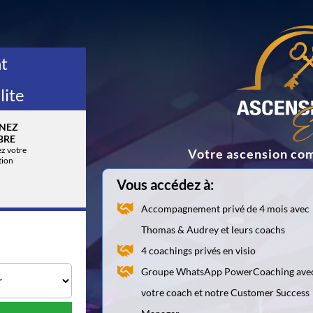
t
ite
NEZ
BRE
ez votre
Votre ascension c
tion
Vous accédez à:
Accompagnement privé de 4 mois avec
Thomas & Audrey et leurs coachs
4 coachings privés en visio
Groupe WhatsApp PowerCoaching ave
votre coach et notre Customer Success