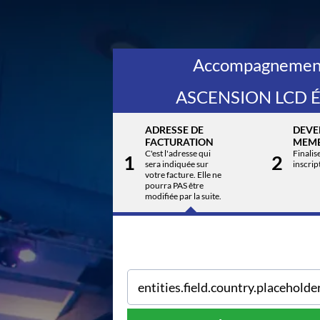
Accompagnemen
ASCENSION LCD Él
ADRESSE DE
DEVE
FACTURATION
MEM
C'est l'adresse qui
Finalis
1
2
sera indiquée sur
inscrip
votre facture. Elle ne
pourra PAS être
modifiée par la suite.