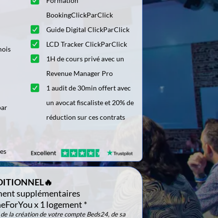
Formation
BookingClickParClick
Guide Digital ClickParClick
LCD Tracker ClickParClick
mois
1H de cours privé avec un
Revenue Manager Pro
1 audit de 30min offert avec
s
un avocat fiscaliste et 20% de
par
réduction sur ces contrats
es
DITIONNEL🔥
ent supplémentaires
ForYou x 1 logement *
de la création de votre compte Beds24, de sa