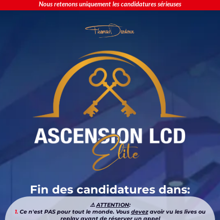
Nous retenons uniquement les candidatures sérieuses
Fin des candidatures dans:
⚠️
ATTENTION
:
1.
Ce n'est PAS pour tout le monde. Vous
devez
avoir vu les lives ou
replay avant de réserver un appel