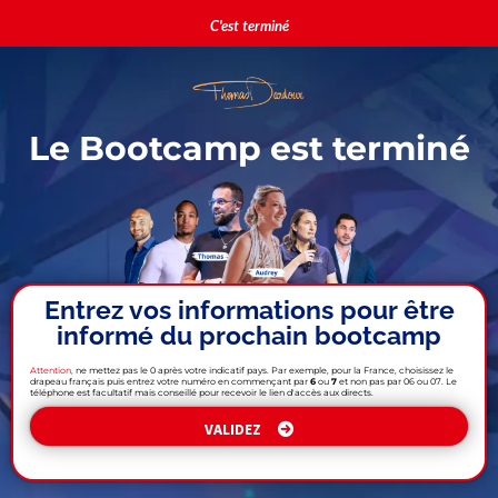
C'est terminé
Le Bootcamp est terminé
Entrez vos informations pour être
informé du prochain bootcamp
Attention
,
ne mettez pas le 0 après votre indicatif pays. Par exemple, pour la France, choisissez le
drapeau français puis entrez votre numéro en commençant par
6
ou
7
et non pas par 06 ou 07. Le
téléphone est facultatif mais conseillé pour recevoir le lien d'accès aux directs.
VALIDEZ